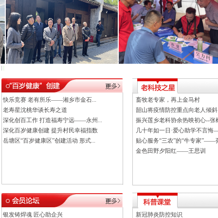
调研
科普
快乐竞赛 老有所乐——湘乡市金石...
畜牧老专家，再上金马村
老寿星沈桃华谈长寿之道
韶山将疫情防控重点向老人倾斜
深化创百工作 打造福寿宁远——永州...
振兴莲乡老科协余热映初心--张树林
深化百岁健康创建 提升村民幸福指数
几十年如一日·爱心助学不言悔——
岳塘区“百岁健康区”创建活动 形式...
贴心服务“三农”的“牛专家”——
金色田野夕阳红——王思训
银发铸焊魂 匠心助企兴
新冠肺炎防控知识