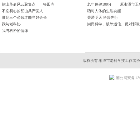
韶山革命风云聚集点——银田寺
老年保健100分 ——原湘潭市卫生.
不忘初心的韶山共产党人
硒对人体的生理功能
做到三个必须才能当好会长
关爱明天 科普先行
我与老科协
崇尚科学、破除迷信、反对邪教
我与科协的情缘
版权所有:湘潭市老科学技工作者
湘公网安备 4303