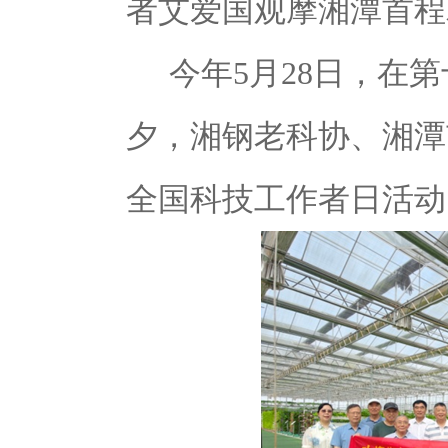
者
艾爱国观摩湘潭首程
今年
5
月
28
日，
在第
夕，湘钢老科协、湘潭
全国科技工作者日活动