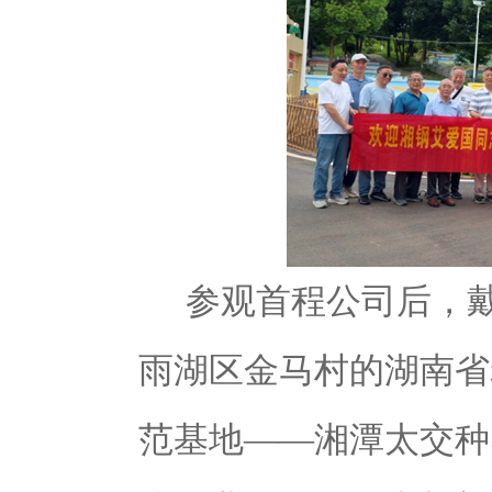
参观首程公司后，
雨湖区
金马村
的湖南省
范基地
——湘潭
太交种